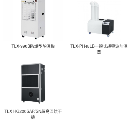
TLX-990B防爆型除濕機
TLX-PH48LB一體式超聲波加濕
器
TLX-HG200SAP/SN超高溫烘干
機