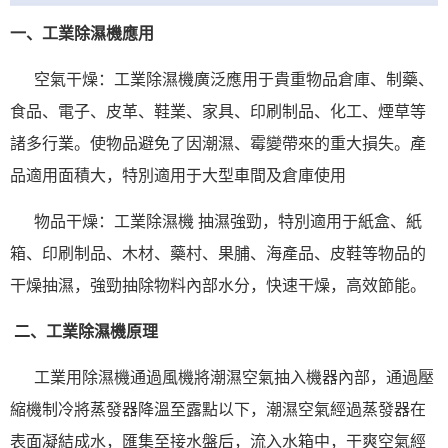
一、工業除濕機應用
空氣干燥：工業
除濕機
廣泛應用于貴重物品倉庫、制藥、
食品、電子、皮革、鞋業、家具、
印刷
制品、化工、煙草等
諸多行業。使物品避免了因潮濕、霉變帶來的重大損失。產
品適用面積大，特別適用于大型車間及倉庫使用
物品干燥：工業
除濕
機 抽濕強勁，特別適用于紙盒、紙
箱、印刷制品、木材、藥村、果脯、海產品、皮鞋等物品的
干燥抽濕，強勁抽除物料內部水分，快速干燥，高效節能。
二、工業除濕機原理
工業用除濕機
通過風機將潮濕空氣抽入機器內部，通過壓
縮機制冷將蒸發器降溫至露點以下，潮濕空氣經過蒸發器在
表面凝結成水，匯集至接水盤后，流入水箱中，干爽空氣經